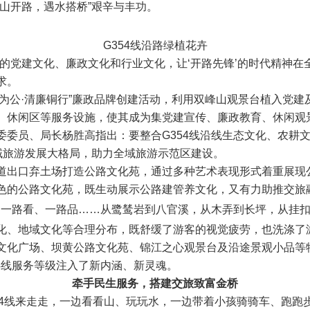
山开路，遇水搭桥”艰辛与丰功。
G354线沿路绿植花卉
的党建文化、廉政文化和行业文化，让‘开路先锋’的时代精神在
求。
大道为公·清廉铜行”廉政品牌创建活动，利用双峰山观景台植入党
、休闲区等服务设施，使其成为集党建宣传、廉政教育、休闲观
委委员、局长杨胜高指出：要整合G354线沿线生态文化、农耕
域旅游发展大格局，助力全域旅游示范区建设。
道出口弃土场打造公路文化苑，通过多种艺术表现形式着重展现
色的公路文化苑，既生动展示公路建管养文化，又有力助推交旅
、一路看、一路品
……
从鹭鸶岩到八官溪，从木弄到长坪，从挂
化、地域文化等合理分布，既舒缓了游客的视觉疲劳，也洗涤了
文化广场、坝黄公路文化苑、锦江之心观景台及沿途景观小品等特
4线服务等级注入了新内涵、新灵魂。
牵手民生服务，搭建交旅致富金桥
54线来走走，一边看看山、玩玩水，一边带着小孩骑骑车、跑跑步