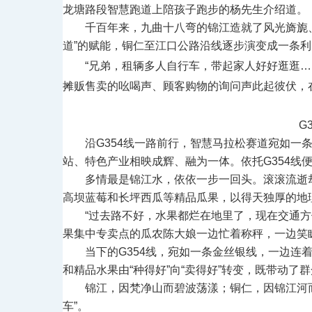
龙塘路段智慧跑道上陪孩子跑步的杨先生介绍道。
千百年来，九曲十八弯的锦江造就了风光旖旎、
道”的赋能，铜仁至江口公路沿线逐步演变成一条
“兄弟，租辆多人自行车，带起家人好好逛逛
…
摊贩售卖的吆喝声、顾客购物的询问声此起彼伏，
G
沿G354线一路前行，智慧马拉松赛道宛如
站、特色产业相映成辉、融为一体。依托G354线
多情最是锦江水，依依一步一回头。滚滚流逝
高坝蓝莓和长坪西瓜等精品瓜果，以得天独厚的地
“过去路不好，水果都烂在地里了，现在交通
果集中专卖点的瓜农陈大娘一边忙着称秤，一边笑
当下的G354线，宛如一条金丝银线，一边
和精品水果由“种得好”向“卖得好”转变，既带动
锦江，因梵净山而碧波荡漾；铜仁，因锦江河而
车”。