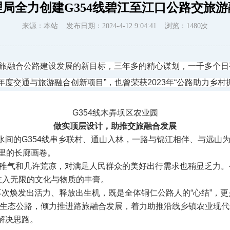
局全力创建G354线碧江至江口公路交旅
来源：本站 发布日期：2024-4-12 9:04:41 浏览：
1480
次
旅融合公路建设发展的新目标，三年多的精心谋划，一千多个日
23年度交通与旅游融合创新项目
”，也曾荣获2023年“公路助力乡
G354线木弄坝区农业园
做实顶层设计，助推交旅融合发展
水间的G354线串乡联村、通山入林，一路与锦江相伴、与远山
里的长廊画卷。
着几分稚气和几许荒凉，对满足人民群众的美好出行需求也稍显乏
注入无限的文化与物质的丰膏。
路再次焕发出活力、释放出生机，既是全体铜仁公路人的“心结”，
色生态公路，倾力推进路旅融合发展，着力助推沿线乡镇农业现代
解决思路。