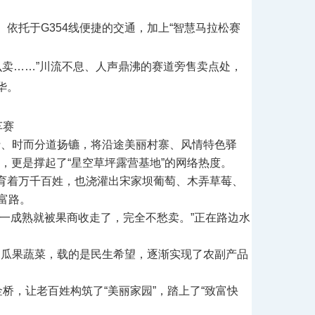
依托于G354线便捷的交通，加上“智慧马拉松赛
么卖
……
”川流不息、人声鼎沸的赛道旁售卖点处，
华。
车赛
行、时而分道扬镳，将沿途美丽村寨、风情特色驿
区，更是撑起了“星空草坪露营基地”的网络热度。
育着万千百姓，也浇灌出宋家坝葡萄、木弄草莓、
富路。
果一成熟就被果商收走了，完全不愁卖。
”正在路边水
是瓜果蔬菜，载的是民生希望，逐渐实现了农副产品
桥，让老百姓构筑了“美丽家园”，踏上了“致富快