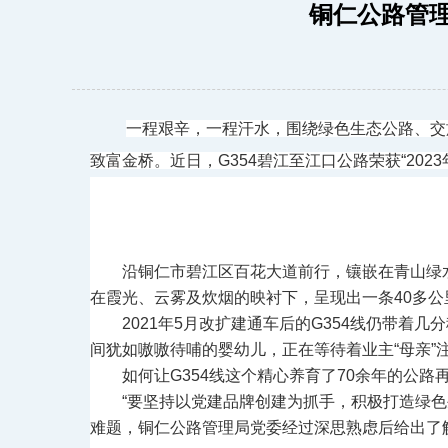
铜仁公路管理
一程艰辛，一程汗水，围绕绿色生态公路、交
致富金桥
。近日，
G354碧江至江口公路荣获“
20
沿铜仁市碧江区百花大道前行，镶嵌在青山绿
在霞光、云雾及炊烟的映衬下，呈现出一条40多公
2021年5月改扩建通车后的G354线仍带
间犹如嗷嗷待哺的婴幼儿，正在等待着业主“母亲”
如何让G354线这个精心养育了70余年的公
“要坚持以党建品牌创建为抓手，积极打造绿
难题，铜仁公路管理局党委经过深思熟虑后给出了