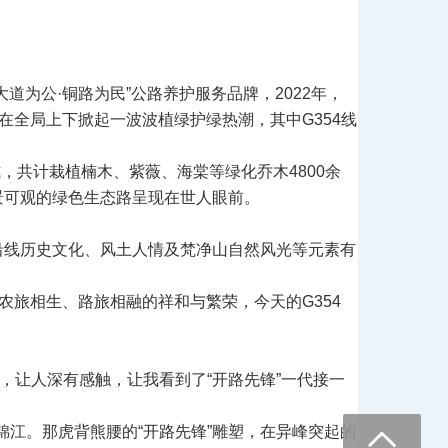
道为公·铜路为民”公路养护服务品牌，2022年，
在全局上下掀起一波波植绿护绿热潮，其中G354线
式，共计栽植楠木、紫薇、海棠等绿化乔木4800余
有景可观的绿色生态路呈现在世人眼前。
将沿线历史文化、风土人情及梵净山自然风光等元素有
农旅相生、路旅相融的祥和与繁荣，今天的G354
，让人深有感触，让我看到了“开路先锋
”一代接一
江。那虎背熊腰的“开路先锋”雕塑，在异峰突起的