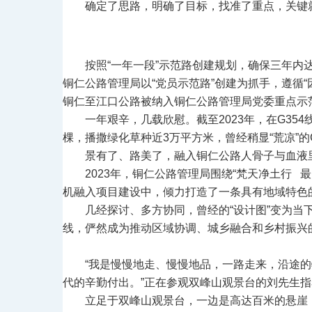
确定了思路，明确了目标，找准了重点，关键
按照“一年一段”示范路创建规划，确保三年内
铜仁公路管理局以“党员示范路”创建为抓手，遵循
铜仁至江口公路被纳入铜仁公路管理局党委重点示
一年艰辛，几载欣慰。截至2023年，在G35
棵，播撒绿化草种近3万平方米，曾经稍显“荒凉”
景有了、路美了，融入铜仁公路人骨子与血液
2023年，铜仁公路管理局围绕“梵天净土行
机融入项目建设中，倾力打造了一条具有地域特色的
几经探讨、多方协同，曾经的“设计图”变为当
线，俨然成为推动区域协调、城乡融合和乡村振兴
“我是慢慢地走、慢慢地品，一路走来，沿途
代的辛勤付出。”正在参观双峰山观景台的刘先生指
立足于双峰山观景台，一边是高达百米的悬崖