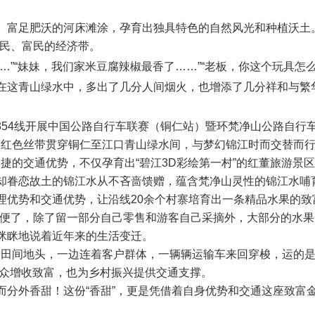
富足肥沃的河床滩涂，孕育出独具特色的自然风光和种植沃土。
利民、富民的经济带。
…
”“妹妹，我们家米豆腐辣椒最香了
……
”“老板，你这个玩具怎
在这青山绿水中，多出了几分人间烟火，也增添了几分祥和与繁
354线开展中国公路自行车联赛（铜仁站）暨环梵净山公路自行
一条红色丝带贯穿铜仁至江口青山绿水间，与梦幻锦江时而交替而
便捷的交通优势，不仅孕育出“碧江3D彩绘第一村”的红董旅游景
却眷恋故土的锦江水从不吝啬馈赠，蕴含梵净山灵性的锦江水哺
理优势和交通优势，让沿线20余个村寨培育出一条精品水果的致
方便了，除了留一部分自己零售和游客自己采摘外，大部分的水
眯眯地说着近年来的生活变迁。
连着田间地头，一边连着客户群体，一辆辆运输车来回穿梭，运的
了群众增收致富，也为乡村振兴提供交通支撑。
分外香甜！这份“香甜”，更是凭借着自身优势和交通这座致富金