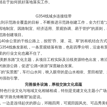
就在于如何抓好落地落实工作
。
G354线城乡连接纽带
达到示范路全覆盖的目标，不断推进示范路创建工作，全力打造“大
“因地制宜、因路制宜、经济适用、景观协调、易于管护”的原则，
范路创建项目。
4线40余公里的干线公路上，按照“乔、灌、花、草”的有机结合方
的G354线焕发新机，一条景观错落有致，色彩四季分明，沿途
里的行业文化也藏不住了。
 最美黔东路”文化主题，从项目工程实际及沿线资源特色出发，
旅游公路，促进“公路+旅游”深度融合发展。
下的“实景图”，车行山水间，映入眼帘的是山水相依、景田相望、
的强劲引擎。
完善服务设施，厚植交旅文化底蕴
的特色行业文化与地域文化相辅相成，特别是党建文化主题小广场
着“开路先锋雕塑”如是说。
，一边是连绵起伏的群山，环顾四周，可观田园风光、可品秀美锦