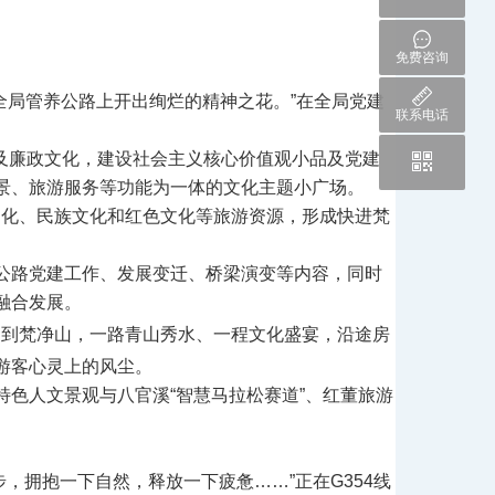
免费咨询
全局管养公路上开出绚烂的精神之花。”在全局党建
联系电话
建及廉政文化，建设社会主义核心价值观小品及党建
景、旅游服务等功能为一体的文化主题小广场。
文化、民族文化和红色文化等旅游资源，形成快进梵
公路党建工作、发展变迁、桥梁演变等内容，同时
融合发展。
扣到梵净山，一路青山秀水、一程文化盛宴，沿途房
游客心灵上的风尘。
色人文景观与八官溪“智慧马拉松赛道”、红董旅游
，拥抱一下自然，释放一下疲惫……”正在G354线