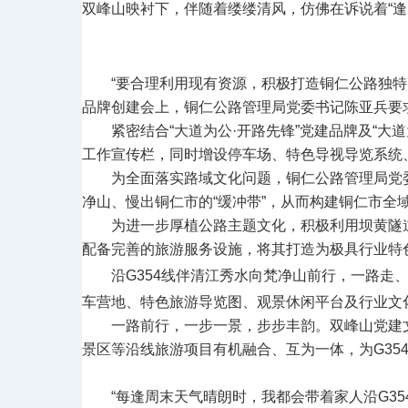
双峰山映衬下，伴随着缕缕清风，仿佛在诉说着“逢
“要合理利用现有资源，积极打造铜仁公路独特
品牌创建会上，铜仁公路管理局党委书记陈亚兵要
紧密结合“大道为公·开路先锋”党建品牌及“
工作宣传栏，同时增设停车场、特色导视导览系统
为全面落实路域文化问题，铜仁公路管理局党
净山、慢出铜仁市的“缓冲带”，从而构建铜仁市全
为进一步厚植公路主题文化，积极利用坝黄隧
配备完善的旅游服务设施，将其打造为极具行业特
沿G354线伴清江秀水向梵净山前行，一路走
车营地、特色旅游导览图、观景休闲平台及行业文
一路前行，一步一景，步步丰韵。双峰山党建
景区等沿线旅游项目有机融合、互为一体，为G35
“每逢周末天气晴朗时，我都会带着家人沿G3