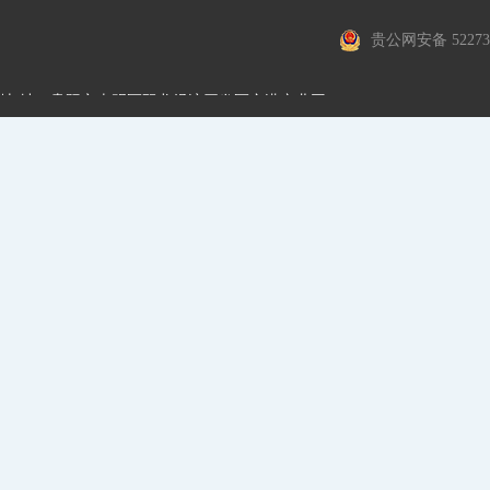
贵公网安备 522730
地 址：贵阳市南明区双龙经济开发区空港产业园