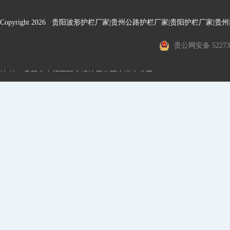
Copyright 2026 贵阳波形护栏厂家|贵州公路护栏厂家|贵阳护栏厂家
贵公网安备 522730
地 址：贵阳市南明区双龙经济开发区空港产业园